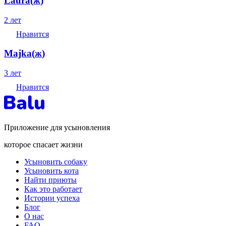
Laura
(
ж
)
2 лет
Нравится
Majka
(
ж
)
3 лет
Нравится
Приложение для усыновления
которое спасает жизни
Усыновить собаку
Усыновить кота
Найти приюты
Как это работает
Истории успеха
Блог
О нас
FAQ