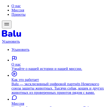
О нас
Миссия
Приюты
Усыновить
Усыновить
О нас
Узнайте о нашей истории и нашей миссии.
Как это работает
Balu — эксклюзивный цифровой партнёр Немецкого
союза защиты животных. Тысячи собак, кошек и других
животных из проверенных приютов рядом с вами.
Миссия