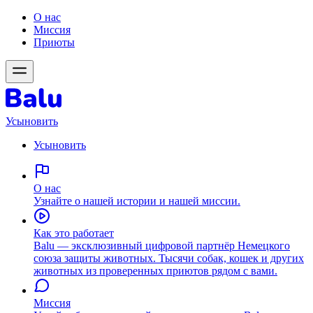
О нас
Миссия
Приюты
Усыновить
Усыновить
О нас
Узнайте о нашей истории и нашей миссии.
Как это работает
Balu — эксклюзивный цифровой партнёр Немецкого
союза защиты животных. Тысячи собак, кошек и других
животных из проверенных приютов рядом с вами.
Миссия