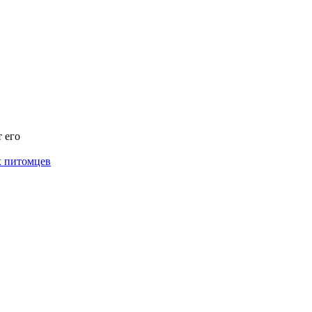
 его
х питомцев