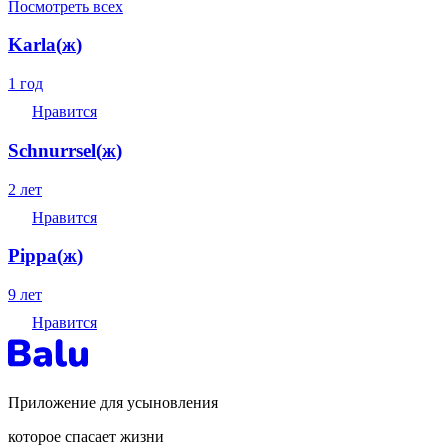
Посмотреть всех
Karla
(
ж
)
1 год
Нравится
Schnurrsel
(
ж
)
2 лет
Нравится
Pippa
(
ж
)
9 лет
Нравится
Приложение для усыновления
которое спасает жизни