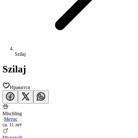
Szilaj
Szilaj
Нравится
Mischling
·
Метис
ca.
11 лет
Мужской