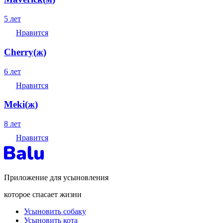
5 лет
Нравится
Cherry
(
ж
)
6 лет
Нравится
Meki
(
ж
)
8 лет
Нравится
Приложение для усыновления
которое спасает жизни
Усыновить собаку
Усыновить кота