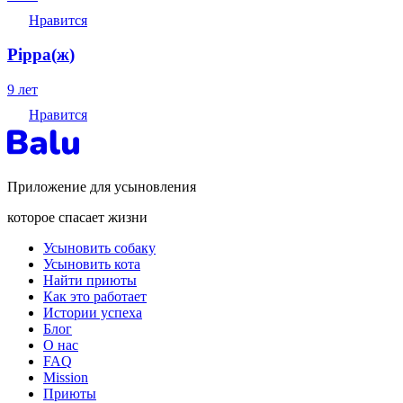
Нравится
Pippa
(
ж
)
9 лет
Нравится
Приложение для усыновления
которое спасает жизни
Усыновить собаку
Усыновить кота
Найти приюты
Как это работает
Истории успеха
Блог
О нас
FAQ
Mission
Приюты