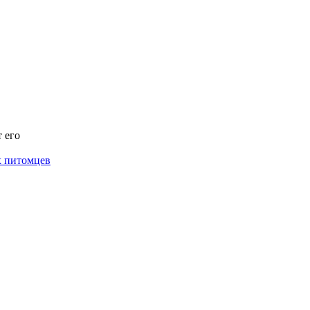
 его
х питомцев