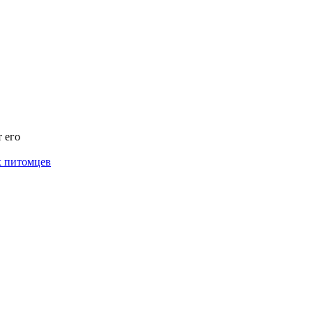
 его
х питомцев