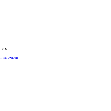
 его
х питомцев