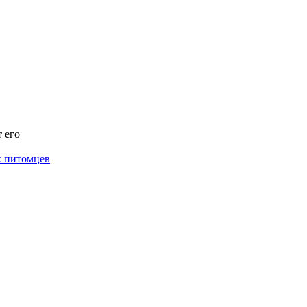
 его
х питомцев