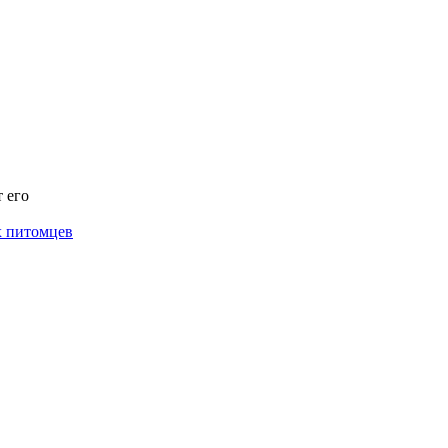
 его
х питомцев