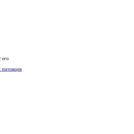
 его
х питомцев