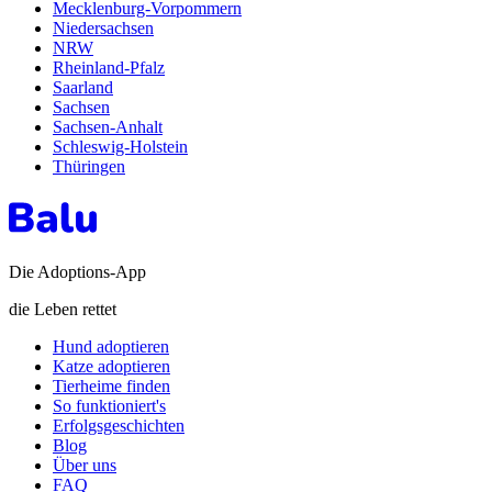
Mecklenburg-Vorpommern
Niedersachsen
NRW
Rheinland-Pfalz
Saarland
Sachsen
Sachsen-Anhalt
Schleswig-Holstein
Thüringen
Die Adoptions-App
die Leben rettet
Hund adoptieren
Katze adoptieren
Tierheime finden
So funktioniert's
Erfolgsgeschichten
Blog
Über uns
FAQ