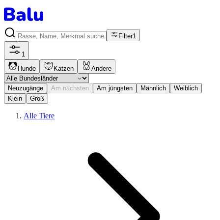
Filter
1
1
Hunde
Katzen
Andere
Neuzugänge
Am nächsten
Am jüngsten
Männlich
Weiblich
Klein
Groß
Alle Tiere