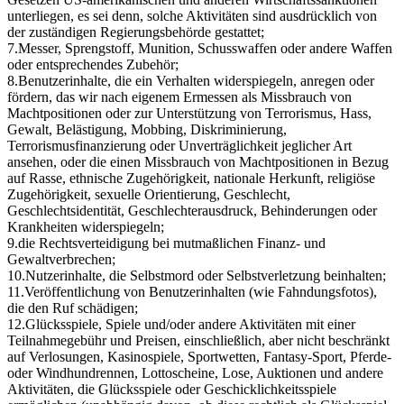
unterliegen, es sei denn, solche Aktivitäten sind ausdrücklich von
der zuständigen Regierungsbehörde gestattet;
7.
Messer, Sprengstoff, Munition, Schusswaffen oder andere Waffen
oder entsprechendes Zubehör;
8.
Benutzerinhalte, die ein Verhalten widerspiegeln, anregen oder
fördern, das wir nach eigenem Ermessen als Missbrauch von
Machtpositionen oder zur Unterstützung von Terrorismus, Hass,
Gewalt, Belästigung, Mobbing, Diskriminierung,
Terrorismusfinanzierung oder Unverträglichkeit jeglicher Art
ansehen, oder die einen Missbrauch von Machtpositionen in Bezug
auf Rasse, ethnische Zugehörigkeit, nationale Herkunft, religiöse
Zugehörigkeit, sexuelle Orientierung, Geschlecht,
Geschlechtsidentität, Geschlechterausdruck, Behinderungen oder
Krankheiten widerspiegeln;
9.
die Rechtsverteidigung bei mutmaßlichen Finanz- und
Gewaltverbrechen;
10.
Nutzerinhalte, die Selbstmord oder Selbstverletzung beinhalten;
11.
Veröffentlichung von Benutzerinhalten (wie Fahndungsfotos),
die den Ruf schädigen;
12.
Glücksspiele, Spiele und/oder andere Aktivitäten mit einer
Teilnahmegebühr und Preisen, einschließlich, aber nicht beschränkt
auf Verlosungen, Kasinospiele, Sportwetten, Fantasy-Sport, Pferde-
oder Windhundrennen, Lottoscheine, Lose, Auktionen und andere
Aktivitäten, die Glücksspiele oder Geschicklichkeitsspiele