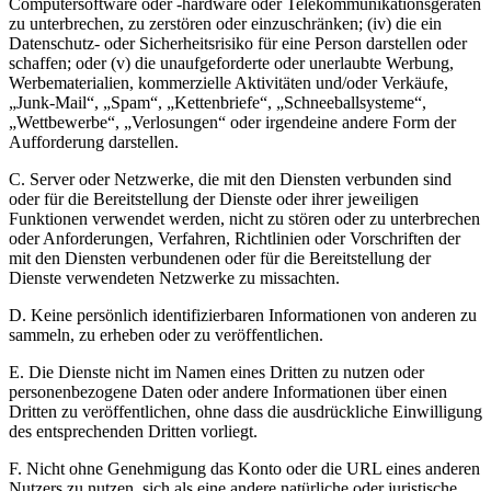
Computersoftware oder -hardware oder Telekommunikationsgeräten
zu unterbrechen, zu zerstören oder einzuschränken; (iv) die ein
Datenschutz- oder Sicherheitsrisiko für eine Person darstellen oder
schaffen; oder (v) die unaufgeforderte oder unerlaubte Werbung,
Werbematerialien, kommerzielle Aktivitäten und/oder Verkäufe,
„Junk-Mail“, „Spam“, „Kettenbriefe“, „Schneeballsysteme“,
„Wettbewerbe“, „Verlosungen“ oder irgendeine andere Form der
Aufforderung darstellen.
C. Server oder Netzwerke, die mit den Diensten verbunden sind
oder für die Bereitstellung der Dienste oder ihrer jeweiligen
Funktionen verwendet werden, nicht zu stören oder zu unterbrechen
oder Anforderungen, Verfahren, Richtlinien oder Vorschriften der
mit den Diensten verbundenen oder für die Bereitstellung der
Dienste verwendeten Netzwerke zu missachten.
D. Keine persönlich identifizierbaren Informationen von anderen zu
sammeln, zu erheben oder zu veröffentlichen.
E. Die Dienste nicht im Namen eines Dritten zu nutzen oder
personenbezogene Daten oder andere Informationen über einen
Dritten zu veröffentlichen, ohne dass die ausdrückliche Einwilligung
des entsprechenden Dritten vorliegt.
F. Nicht ohne Genehmigung das Konto oder die URL eines anderen
Nutzers zu nutzen, sich als eine andere natürliche oder juristische