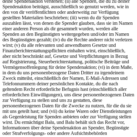
deine Spendenaktion verstehen; (ii) alle Spenden, die du zu deiner
Spendenaktion beiträgst, ausschließlich so genutzt werden, wie in
den von dir veröffentlichten oder anderweitig zur Verfügung
gestellten Materialien beschrieben; (iii) wenn du dir Spenden
auszahlen lässt, von denen die Spender glauben, dass sie im Namen
einer anderen Person als dir gesammelt wurden, werden alle
Spenden an den Begünstigten weitergegeben und/oder im Namen
des Begünstigten gezahlt; (iv) du die Rechte anderer nicht verletzen
wirst; (v) du alle relevanten und anwendbaren Gesetze und
Finanzberichterstattungspflichten einhalten wirst, einschließlich,
aber nicht beschränkt auf, Gesetze und Verpflichtungen in Bezug
auf Registrierung, Steuerberichterstattung, politische Beiträge und
Vermögensoffenlegung für deine Spendenaktion; (vi) in dem Maße,
in dem du uns personenbezogene Daten Dritter zu irgendeinem
Zweck mitteilst, einschließlich der Namen, E-Mail-Adressen und
Telefonnummern deiner persönlichen Kontakte, du die nach
geltendem Recht erforderliche Befugnis hast (einschließlich aller
erforderlichen Einwilligungen), uns diese personenbezogenen Daten
zur Verfügung zu stellen und uns zu gestatten, diese
personenbezogenen Daten für die Zwecke zu nutzen, für die du sie
mit uns geteilt hast; und (vii) du keine Waren oder Dienstleistungen
als Gegenleistung für Spenden anbieten oder zur Verfügung stellen
wirst. Du ermächtigst Balu, und Balu behält sich das Recht vor,
Informationen über deine Spendenaktion an Spender, Begünstigte
oder Strafverfolgungs- oder andere Aufsichtsbehörden