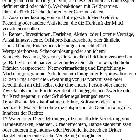
ermöglichen (unabhängig davon, ob diese rechtlich als Glücksspiel
definiert sind oder nicht), Werbeaktionen mit Geldprämien,
einschließlich Geschenkkarten oder Gewinnspielen;
13.
Zusammenfassung von an Dritte geschuldeten Geldern,
Factoring oder andere Aktivitäten, die die Herkunft der Mittel
verschleiern sollen;
14.
Renten, Investitionen, Darlehen, Aktien- oder Lotterie-Verträge,
Anzahlungssysteme, Offshore-Bankgeschäfte oder ähnliche
Transaktionen, Finanzdienstleistungen (einschließlich
Wertpapierbörsen, Scheckeinlösung oder ähnlichem),
Schneeballsysteme, Systeme, die schnellen Reichtum versprechen
(z. B. Investmentchancen oder andere Dienstleistungen, die hohe
Prämien versprechen), Netzwerkmarketing und Empfehlungs-
Marketingprogramme, Schuldeneintreibung oder Kryptowährungen;
15.
den Erhalt oder die Gewährung von Barvorschüssen oder
Kreditlinien an dich selbst oder eine andere Person oder andere
Zwecke als die im Fundraiser deutlich angegebenen Zwecke oder
für Kreditreparatur- oder Schuldenregulierungsdienste;
16.
gefälschte Musikaufnahmen, Filme, Software oder andere
lizenzierte Materialien ohne die entsprechende Genehmigung des
Inhabers der Rechte;
17.
Waren oder Dienstleistungen, die eine direkte Verletzung von
Handelsmarken, Patenten, Urheberrechten, Handelsgeheimnissen
oder anderen Eigentums- oder Persönlichkeitsrechten Dritter
darstellen oder eine solche Verletzung ermöglichen;