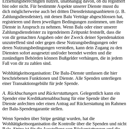
Erziehungsberechtigten nutzen, unabhängig davon, ob du registriert
bist oder nicht. Für bestimmte Aspekte unserer Dienste musst du
dich möglicherweise auch bei dritten Dienstleistungsanbietern (z. B.
Zahlungsdienstleister), mit denen Balu Verträge abgeschlossen hat,
registrieren und ihren jeweiligen Bedingungen zustimmen, um ihre
Dienste in Anspruch zu nehmen. Wenn Balu oder einer unserer
Zahlungsdienstleister zu irgendeinem Zeitpunkt feststellt, dass die
von dir gemachten Angaben oder der Zweck deiner Spendenaktion
unzutreffend sind oder gegen diese Nutzungsbedingungen oder
deren Nutzungsbedingungen verstoßen, kann dein Zugang zu den
Diensten sofort ausgesetzt und/oder beendet werden und die
zuständigen Behörden können Bußgelder verhängen, die in jedem
Fall von dir zu zahlen sind.
Wohltätigkeitsorganisation: Die Balu-Dienste umfassen die hier
beschriebenen Funktionen und Dienste. Alle Spenden unterliegen
einer Transaktionsgebühr für jede Spende.
A. Rückbuchungen und Rückerstattungen.
Gelegentlich kann ein
Spender eine Kreditkartenabbuchung für eine Spende über die
Dienste anfechten oder einen Antrag auf Rückerstattung im Rahmen
der Balu-Spendengarantie stellen.
Wenn Spenden über Stripe getätigt wurden, hat die
Wohltätigkeitsorganisation die Kontrolle über die Spenden und nicht
Balu, Stripe ist für die Ausstellung von Rückerstattungen und die