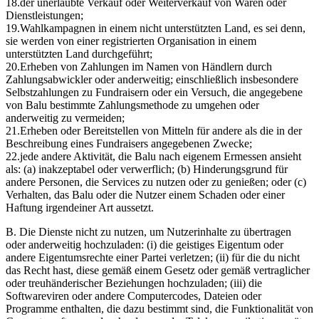
18.
der unerlaubte Verkauf oder Weiterverkauf von Waren oder
Dienstleistungen;
19.
Wahlkampagnen in einem nicht unterstützten Land, es sei denn,
sie werden von einer registrierten Organisation in einem
unterstützten Land durchgeführt;
20.
Erheben von Zahlungen im Namen von Händlern durch
Zahlungsabwickler oder anderweitig; einschließlich insbesondere
Selbstzahlungen zu Fundraisern oder ein Versuch, die angegebene
von Balu bestimmte Zahlungsmethode zu umgehen oder
anderweitig zu vermeiden;
21.
Erheben oder Bereitstellen von Mitteln für andere als die in der
Beschreibung eines Fundraisers angegebenen Zwecke;
22.
jede andere Aktivität, die Balu nach eigenem Ermessen ansieht
als: (a) inakzeptabel oder verwerflich; (b) Hinderungsgrund für
andere Personen, die Services zu nutzen oder zu genießen; oder (c)
Verhalten, das Balu oder die Nutzer einem Schaden oder einer
Haftung irgendeiner Art aussetzt.
B. Die Dienste nicht zu nutzen, um Nutzerinhalte zu übertragen
oder anderweitig hochzuladen: (i) die geistiges Eigentum oder
andere Eigentumsrechte einer Partei verletzen; (ii) für die du nicht
das Recht hast, diese gemäß einem Gesetz oder gemäß vertraglicher
oder treuhänderischer Beziehungen hochzuladen; (iii) die
Softwareviren oder andere Computercodes, Dateien oder
Programme enthalten, die dazu bestimmt sind, die Funktionalität von