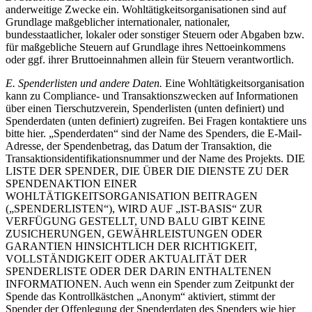
anderweitige Zwecke ein. Wohltätigkeitsorganisationen sind auf
Grundlage maßgeblicher internationaler, nationaler,
bundesstaatlicher, lokaler oder sonstiger Steuern oder Abgaben bzw.
für maßgebliche Steuern auf Grundlage ihres Nettoeinkommens
oder ggf. ihrer Bruttoeinnahmen allein für Steuern verantwortlich.
E. Spenderlisten und andere Daten.
Eine Wohltätigkeitsorganisation
kann zu Compliance- und Transaktionszwecken auf Informationen
über einen Tierschutzverein, Spenderlisten (unten definiert) und
Spenderdaten (unten definiert) zugreifen. Bei Fragen kontaktiere uns
bitte hier. „Spenderdaten“ sind der Name des Spenders, die E-Mail-
Adresse, der Spendenbetrag, das Datum der Transaktion, die
Transaktionsidentifikationsnummer und der Name des Projekts. DIE
LISTE DER SPENDER, DIE ÜBER DIE DIENSTE ZU DER
SPENDENAKTION EINER
WOHLTÄTIGKEITSORGANISATION BEITRAGEN
(„SPENDERLISTEN“), WIRD AUF „IST-BASIS“ ZUR
VERFÜGUNG GESTELLT, UND BALU GIBT KEINE
ZUSICHERUNGEN, GEWÄHRLEISTUNGEN ODER
GARANTIEN HINSICHTLICH DER RICHTIGKEIT,
VOLLSTÄNDIGKEIT ODER AKTUALITÄT DER
SPENDERLISTE ODER DER DARIN ENTHALTENEN
INFORMATIONEN. Auch wenn ein Spender zum Zeitpunkt der
Spende das Kontrollkästchen „Anonym“ aktiviert, stimmt der
Spender der Offenlegung der Spenderdaten des Spenders wie hier