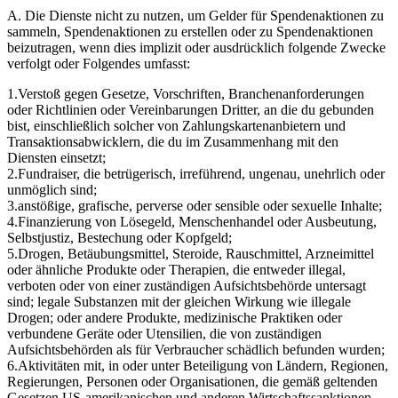
A. Die Dienste nicht zu nutzen, um Gelder für Spendenaktionen zu
sammeln, Spendenaktionen zu erstellen oder zu Spendenaktionen
beizutragen, wenn dies implizit oder ausdrücklich folgende Zwecke
verfolgt oder Folgendes umfasst:
1.
Verstoß gegen Gesetze, Vorschriften, Branchenanforderungen
oder Richtlinien oder Vereinbarungen Dritter, an die du gebunden
bist, einschließlich solcher von Zahlungskartenanbietern und
Transaktionsabwicklern, die du im Zusammenhang mit den
Diensten einsetzt;
2.
Fundraiser, die betrügerisch, irreführend, ungenau, unehrlich oder
unmöglich sind;
3.
anstößige, grafische, perverse oder sensible oder sexuelle Inhalte;
4.
Finanzierung von Lösegeld, Menschenhandel oder Ausbeutung,
Selbstjustiz, Bestechung oder Kopfgeld;
5.
Drogen, Betäubungsmittel, Steroide, Rauschmittel, Arzneimittel
oder ähnliche Produkte oder Therapien, die entweder illegal,
verboten oder von einer zuständigen Aufsichtsbehörde untersagt
sind; legale Substanzen mit der gleichen Wirkung wie illegale
Drogen; oder andere Produkte, medizinische Praktiken oder
verbundene Geräte oder Utensilien, die von zuständigen
Aufsichtsbehörden als für Verbraucher schädlich befunden wurden;
6.
Aktivitäten mit, in oder unter Beteiligung von Ländern, Regionen,
Regierungen, Personen oder Organisationen, die gemäß geltenden
Gesetzen US-amerikanischen und anderen Wirtschaftssanktionen