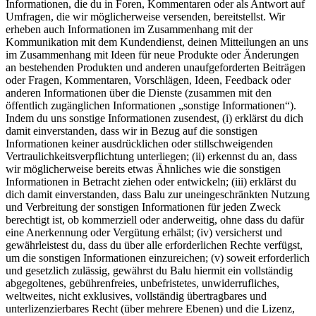
Informationen, die du in Foren, Kommentaren oder als Antwort auf
Umfragen, die wir möglicherweise versenden, bereitstellst. Wir
erheben auch Informationen im Zusammenhang mit der
Kommunikation mit dem Kundendienst, deinen Mitteilungen an uns
im Zusammenhang mit Ideen für neue Produkte oder Änderungen
an bestehenden Produkten und anderen unaufgeforderten Beiträgen
oder Fragen, Kommentaren, Vorschlägen, Ideen, Feedback oder
anderen Informationen über die Dienste (zusammen mit den
öffentlich zugänglichen Informationen „sonstige Informationen“).
Indem du uns sonstige Informationen zusendest, (i) erklärst du dich
damit einverstanden, dass wir in Bezug auf die sonstigen
Informationen keiner ausdrücklichen oder stillschweigenden
Vertraulichkeitsverpflichtung unterliegen; (ii) erkennst du an, dass
wir möglicherweise bereits etwas Ähnliches wie die sonstigen
Informationen in Betracht ziehen oder entwickeln; (iii) erklärst du
dich damit einverstanden, dass Balu zur uneingeschränkten Nutzung
und Verbreitung der sonstigen Informationen für jeden Zweck
berechtigt ist, ob kommerziell oder anderweitig, ohne dass du dafür
eine Anerkennung oder Vergütung erhälst; (iv) versicherst und
gewährleistest du, dass du über alle erforderlichen Rechte verfügst,
um die sonstigen Informationen einzureichen; (v) soweit erforderlich
und gesetzlich zulässig, gewährst du Balu hiermit ein vollständig
abgegoltenes, gebührenfreies, unbefristetes, unwiderrufliches,
weltweites, nicht exklusives, vollständig übertragbares und
unterlizenzierbares Recht (über mehrere Ebenen) und die Lizenz,