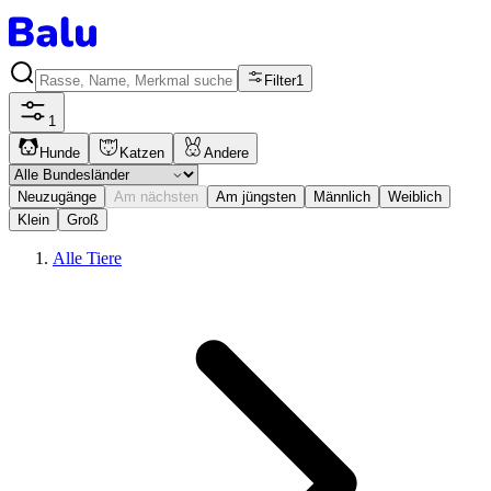
Filter
1
1
Hunde
Katzen
Andere
Neuzugänge
Am nächsten
Am jüngsten
Männlich
Weiblich
Klein
Groß
Alle Tiere