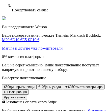
Пожертвовать сейчас
Вы поддерживаете Watson
Ваше пожертвование поможет Tierheim Märkisch Buchholz
M
20 €
D
10 €
Е
5 €
C
10 €
Martina
и другие уже пожертвовали
0% комиссия платформы
Balu не берёт комиссию. Ваше пожертвование поступает
напрямую в приют по вашему выбору.
Выберите пожертвование
€
5
Один приём пищи
€
10
День ухода
★
€
25
Осмотр ветеринара
€
50
Вакцинация
Другая сумма
Безопасная оплата через Stripe
Выбирая способ оплаты выше, вы соглашаетесь с
Условиями