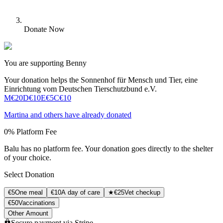
Donate Now
You are supporting Benny
Your donation helps the Sonnenhof für Mensch und Tier, eine
Einrichtung vom Deutschen Tierschutzbund e.V.
M
€20
D
€10
Е
€5
C
€10
Martina
and others have already donated
0% Platform Fee
Balu has no platform fee. Your donation goes directly to the shelter
of your choice.
Select Donation
€
5
One meal
€
10
A day of care
★
€
25
Vet checkup
€
50
Vaccinations
Other Amount
Secure payment via Stripe