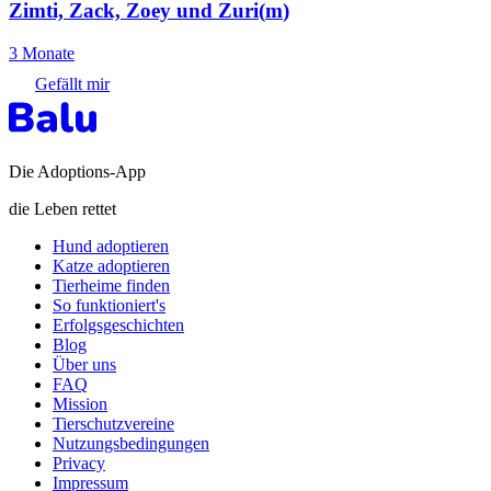
Zimti, Zack, Zoey und Zuri
(
m
)
3 Monate
Gefällt mir
Die Adoptions-App
die Leben rettet
Hund adoptieren
Katze adoptieren
Tierheime finden
So funktioniert's
Erfolgsgeschichten
Blog
Über uns
FAQ
Mission
Tierschutzvereine
Nutzungsbedingungen
Privacy
Impressum