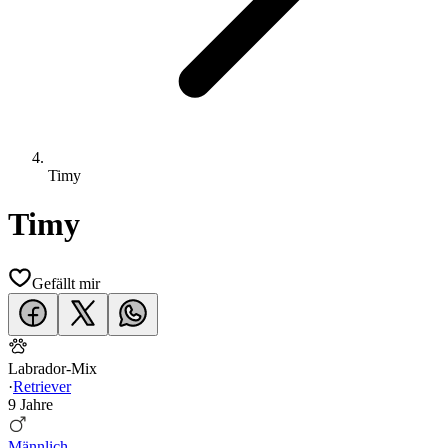
Timy
Timy
Gefällt mir
Labrador-Mix
·
Retriever
9 Jahre
Männlich